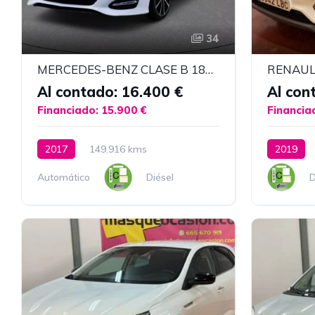
34
MERCEDES-BENZ CLASE B 180 D URBAN
Al contado: 16.400 €
Al con
Financiado: 15.900 €
Financia
2017
149.916 kms
2019
Automático
Diésel
D