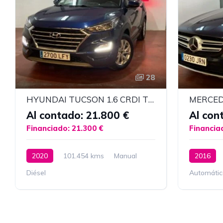
28
HYUNDAI TUCSON 1.6 CRDI TECNO MILD HYBRID
Al contado: 21.800 €
Al con
Financiado: 21.300 €
Financia
2020
101.454 kms
Manual
2016
Diésel
Automátic