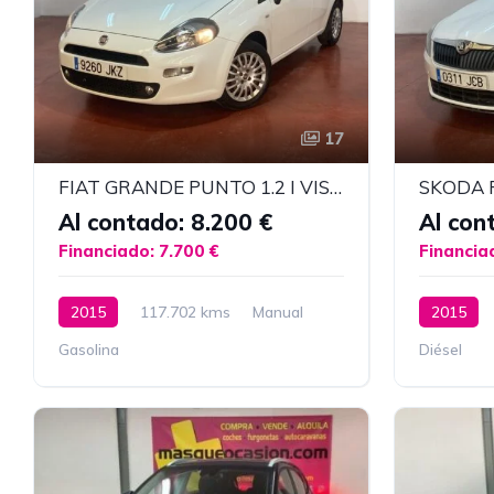
17
FIAT GRANDE PUNTO 1.2 I VISIA 5P.
SKODA F
Al contado: 8.200 €
Al con
Financiado: 7.700 €
Financia
2015
117.702 kms
Manual
2015
Gasolina
Diésel