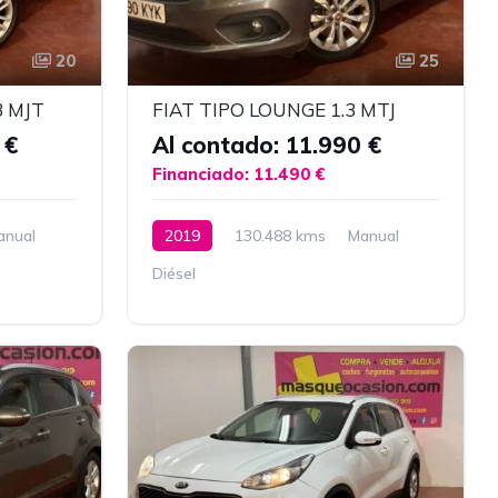
20
25
3 MJT
FIAT TIPO LOUNGE 1.3 MTJ
 €
Al contado: 11.990 €
Financiado: 11.490 €
anual
2019
130.488 kms
Manual
Diésel