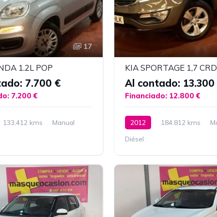
17
NDA 1.2L POP
tado: 7.700 €
Al contado: 13.300
do: 7.200 €
Financiado: 12.800 €
133.412 kms
Manual
2012
184.812 kms
M
Diésel