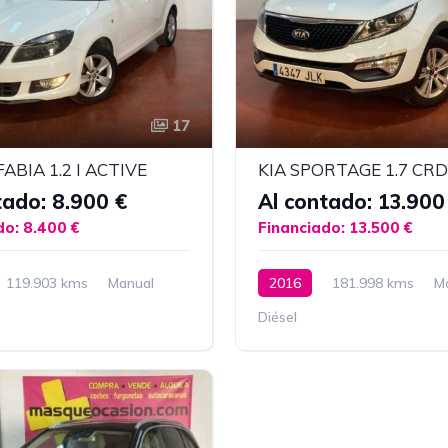
17
ABIA 1.2 I ACTIVE
tado: 8.900 €
Al contado: 13.900
do: 8.400 €
Financiado: 13.500 €
119.903 kms
Manual
2016
181.998 kms
M
Diésel