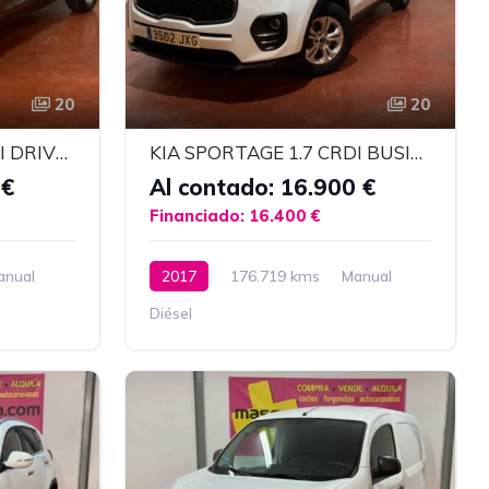
20
20
KIA SPORTAGE 1,7 CRDI DRIVE 4X2
KIA SPORTAGE 1.7 CRDI BUSINESS
 €
Al contado: 16.900 €
Financiado: 16.400 €
anual
2017
176.719 kms
Manual
Diésel