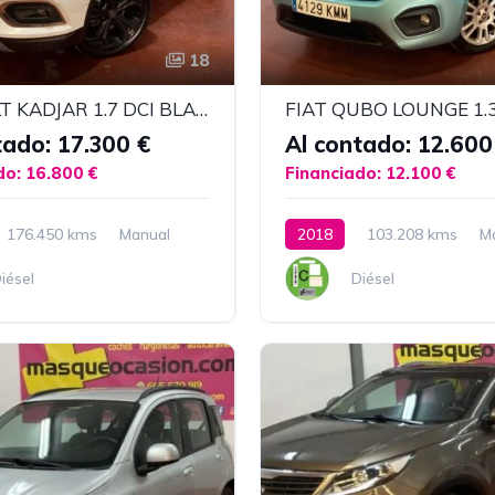
18
RENAULT KADJAR 1.7 DCI BLACK EDITION
FIAT QUBO LOUNGE 1.
tado: 17.300 €
Al contado: 12.600
do: 16.800 €
Financiado: 12.100 €
176.450 kms
Manual
2018
103.208 kms
M
iésel
Diésel