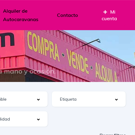
Alquiler de
Mi
Contacto
cuenta
Autocaravanas
n
a mano y ocasión.