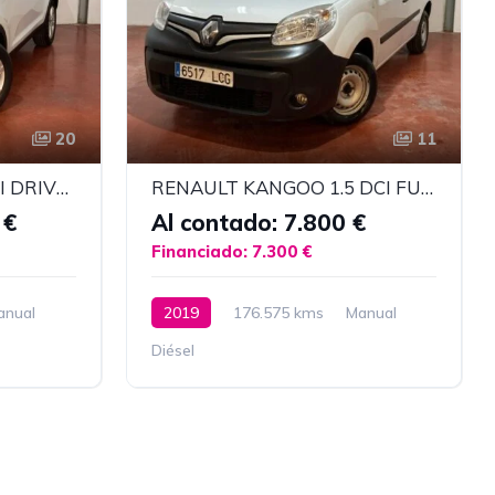
20
11
KIA SPORTAGE 1.7 CRDI DRIVE PLUS 4X2
RENAULT KANGOO 1.5 DCI FURGON
 €
Al contado: 7.800 €
Financiado: 7.300 €
anual
2019
176.575 kms
Manual
Diésel