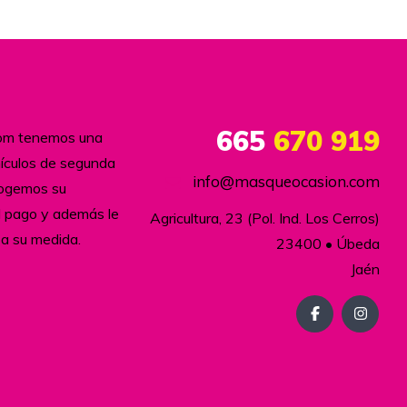
665
670 919
com tenemos una
hículos de segunda
info@masqueocasion.com
cogemos su
l pago y además le
Agricultura, 23 (Pol. Ind. Los Cerros)

 a su medida.
23400 • Úbeda

Jaén