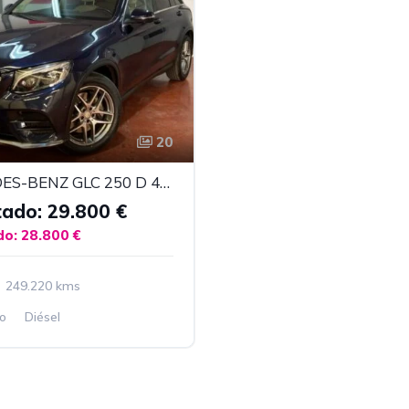
20
MERCEDES-BENZ GLC 250 D 4MATIC
tado: 29.800 €
do: 28.800 €
249.220 kms
o
Diésel