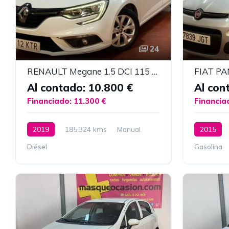
24
RENAULT Megane 1.5 DCI 115 C.V. LIMITED
FIAT PA
Al contado: 10.800 €
Al con
Financiado: 11.300 €
Financia
2019
185.324 kms
Manual
2015
Diésel
Gasolina