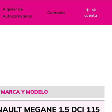
Alquiler de
Mi
Contacto
cuenta
Autocaravanas
zados
MARCA Y MODELO
AULT MEGANE 1.5 DCI 115