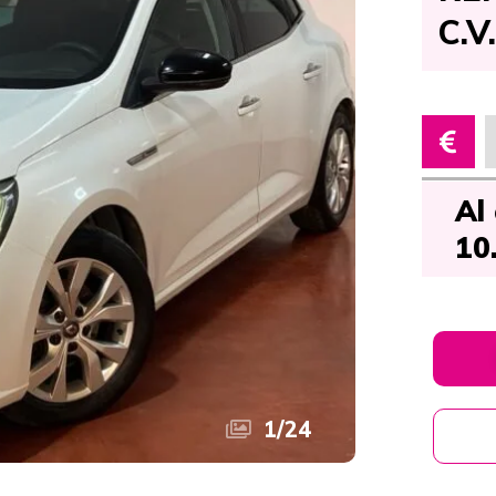
C.V
Al
10
1
/
24