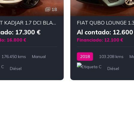
18
RENAULT KADJAR 1.7 DCI BLACK EDITION
FIAT QUBO LOUNGE 1.
tado: 17.300 €
Al contado: 12.600
do: 16.800 €
Financiado: 12.100 €
176.450 kms
Manual
2018
103.208 kms
M
Diésel
Diésel