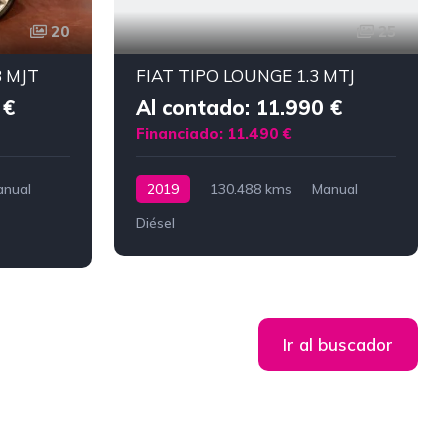
20
25
3 MJT
FIAT TIPO LOUNGE 1.3 MTJ
 €
Al contado: 11.990 €
Financiado: 11.490 €
anual
2019
130.488 kms
Manual
Diésel
Ir al buscador