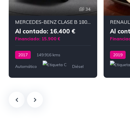
34
MERCEDES-BENZ CLASE B 180 D URBAN
Al contado: 16.400 €
Al con
Financiado: 15.900 €
Financia
2017
149.916 kms
2019
Automático
Diésel