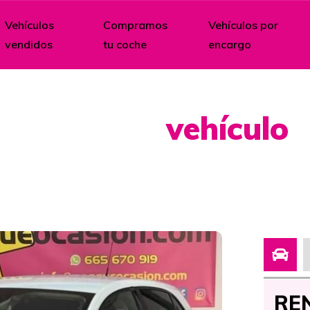
Vehículos
Compramos
Vehículos por
vendidos
tu coche
encargo
Ficha del
vehículo
culos completamente revisados y garanti
REN