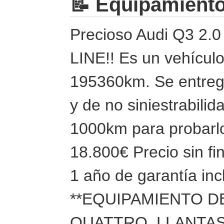
📝 Equipamient
Precioso Audi Q3 2.0
LINE!! Es un vehícul
195360km. Se entrega
y de no siniestrabili
1000km para probarlo
18.800€ Precio sin f
1 año de garantía inc
**EQUIPAMIENTO D
QUATTRO, LLANTAS